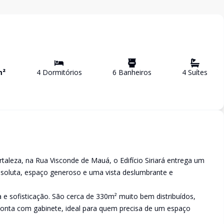
m²
4
Dormitório
s
6
Banheiro
s
4
Suíte
s
aleza, na Rua Visconde de Mauá, o Edifício Siriará entrega um
 absoluta, espaço generoso e uma vista deslumbrante e
 e sofisticação. São cerca de 330m² muito bem distribuídos,
conta com gabinete, ideal para quem precisa de um espaço