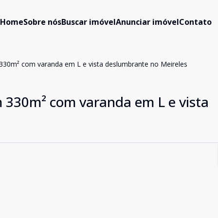
Home
Sobre nós
Buscar imóvel
Anunciar imóvel
Contato
 330m² com varanda em L e vista deslumbrante no Meireles
m 330m² com varanda em L e vista
s