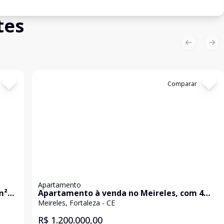
tes
Previous sl
Nex
Cód:
GB3169
Comparar
Apartamento
m²
Apartamento à venda no Meireles, com 4
dade
suítes, sala ampla, DCE, e vagas e com lazer
Meireles, Fortaleza - CE
R$ 1.200.000,00