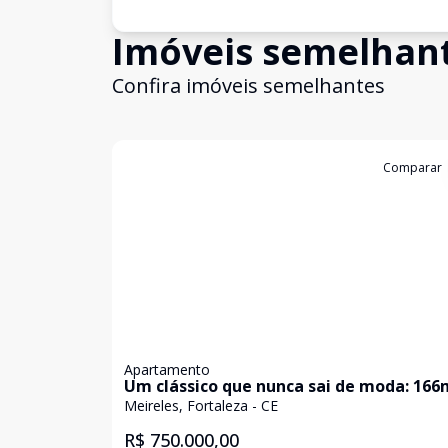
Imóveis semelhan
Confira imóveis semelhantes
Cód:
GB3335
Comparar
Apartamento
Um clássico que nunca sai de moda: 166
com piso de madeira e muita personali
Meireles, Fortaleza - CE
R$ 750.000,00