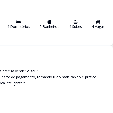
4
Dormitório
s
5
Banheiro
s
4
Suíte
s
4
Vaga
s
 precisa vender o seu?
parte de pagamento, tornando tudo mais rápido e prático.
ca inteligente!*