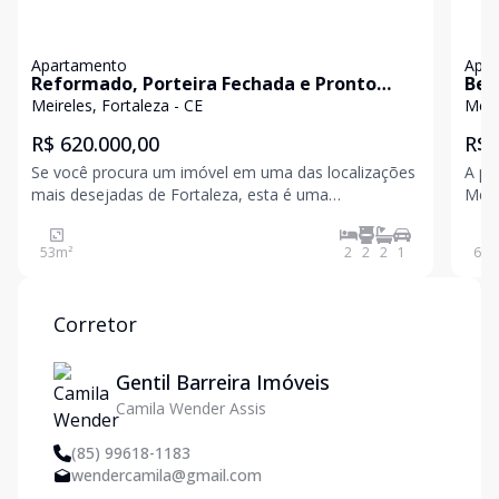
Apartamento
Apa
Reformado, Porteira Fechada e Pronto
Bea
para Morar ou Rentabilizar!
exc
Meireles, Fortaleza - CE
Meir
só 
R$ 620.000,00
R$ 
Se você procura um imóvel em uma das localizações
A po
mais desejadas de Fortaleza, esta é uma
Meir
oportunidade imperdível. Localizado no coração do
inve
Meireles, em frente ao Hoots e a poucos passos da
long
53
m²
2
2
2
1
65
m
Beira-Mar, este apartamento reúne conforto,
inte
praticidade e excelen
Cozi
Corretor
Gentil Barreira Imóveis
Camila Wender Assis
(85) 99618-1183
wendercamila@gmail.com