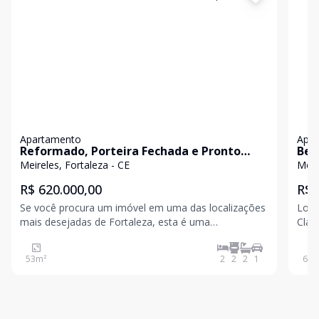
Apartamento
Apa
Reformado, Porteira Fechada e Pronto
Bea
para Morar ou Rentabilizar!
pra
Meireles, Fortaleza - CE
Meir
end
R$ 620.000,00
R$ 
Se você procura um imóvel em uma das localizações
Loca
mais desejadas de Fortaleza, esta é uma
Clas
oportunidade imperdível. Localizado no coração do
esti
Meireles, em frente ao Hoots e a poucos passos da
tend
53
m²
2
2
2
1
65
m
Beira-Mar, este apartamento reúne conforto,
mora
praticidade e excelen
com