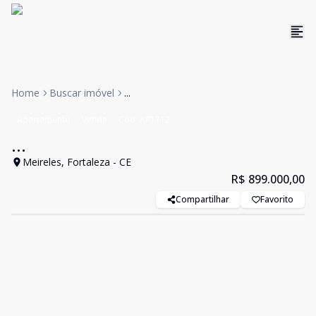
Home
Buscar imóvel
...
Apartamento
Venda
Cód:
AP1712
...
Meireles, Fortaleza - CE
R$ 899.000,00
Compartilhar
Favorito