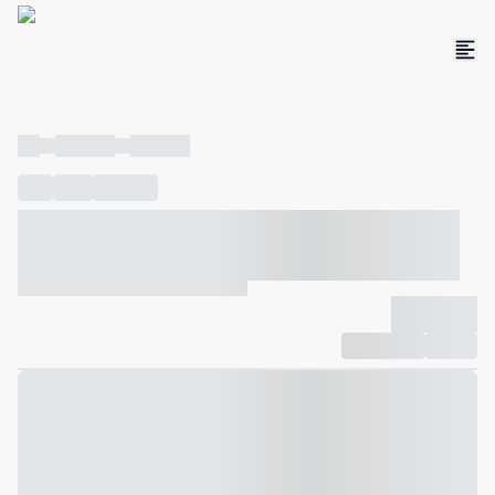
----
----- -----
----- -----
----
-----
---- ------
----- ----- -- ------ ---- ---- -- ----- ----- -----
--- ------
----- ----- -- ------ ----- ----- -- ------
-------------
Compartilhar
Favorito