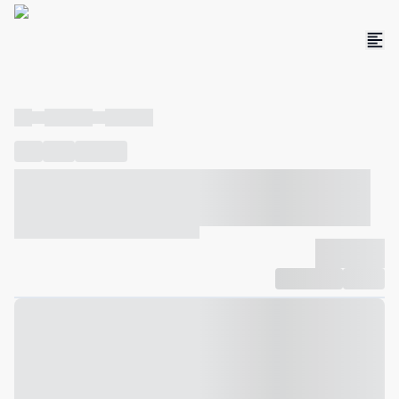
----
----- -----
----- -----
----
-----
---- ------
----- ----- -- ------ ---- ---- -- ----- ----- -----
--- ------
----- ----- -- ------ ----- ----- -- ------
-------------
Compartilhar
Favorito