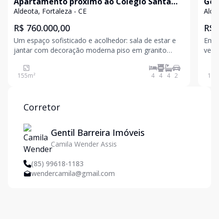
Apartamento próximo ao Colégio Santa
Gen
Cecilia
rea
Aldeota, Fortaleza - CE
Alde
fam
R$ 760.000,00
R$ 
Um espaço sofisticado e acolhedor: sala de estar e
Em u
jantar com decoração moderna piso em granito
vez 
elegante, projeto de iluminação e uma varanda
195m
convidativa para momentos especiais. A parte intima
Este
155
m²
4
4
4
2
195
são 4 suítes + DCE, cozinha com bastante armários,
gene
despensa,
conf
Corretor
Gentil Barreira Imóveis
Camila Wender Assis
(85) 99618-1183
wendercamila@gmail.com