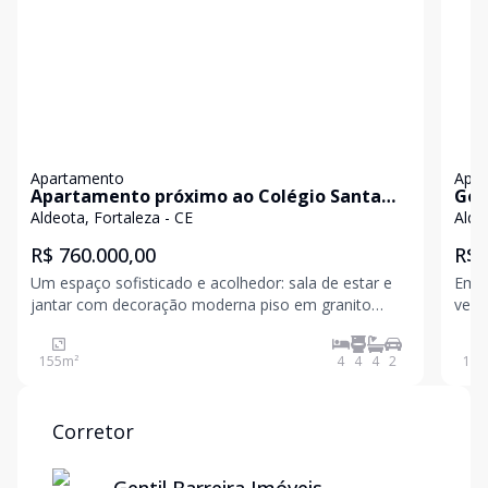
Apartamento
Apa
Apartamento próximo ao Colégio Santa
Gen
Cecilia
rea
Aldeota, Fortaleza - CE
Alde
fam
R$ 760.000,00
R$ 
Um espaço sofisticado e acolhedor: sala de estar e
Em u
jantar com decoração moderna piso em granito
vez 
elegante, projeto de iluminação e uma varanda
195m
convidativa para momentos especiais. A parte intima
Este
155
m²
4
4
4
2
195
são 4 suítes + DCE, cozinha com bastante armários,
gene
despensa,
conf
Corretor