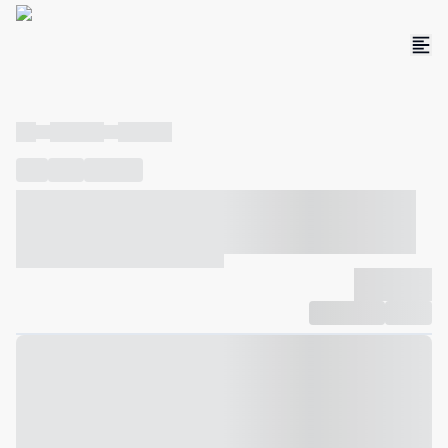
----
----- -----
----- -----
----
-----
---- ------
----- ----- -- ------ ---- ---- -- ----- ----- -----
--- ------
----- ----- -- ------ ----- ----- -- ------
-------------
Compartilhar
Favorito