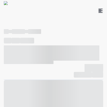
----
----- -----
----- -----
----
-----
---- ------
----- ----- -- ------ ---- ---- -- ----- ----- -----
--- ------
----- ----- -- ------ ----- ----- -- ------
-------------
Compartilhar
Favorito