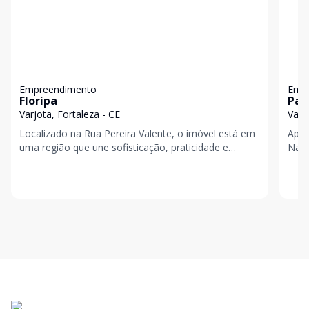
Empreendimento
Emp
Floripa
Pal
Varjota, Fortaleza - CE
Varj
Localizado na Rua Pereira Valente, o imóvel está em
Apro
uma região que une sofisticação, praticidade e
Na G
qualidade de vida. Entre a Avenida Dom Luís e a Ave
de c