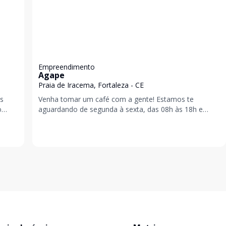
Empreendimento
Agape
Praia de Iracema, Fortaleza - CE
es
Venha tomar um café com a gente! Estamos te
o
aguardando de segunda à sexta, das 08h às 18h e
sábados das 8:30h às 12:30h