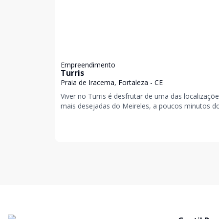
Empreendimento
Turris
Praia de Iracema, Fortaleza - CE
Viver no Turris é desfrutar de uma das localizaçõ
mais desejadas do Meireles, a poucos minutos d
Clube do Ideal A Rua Doutor Atualpa Barbosa Li