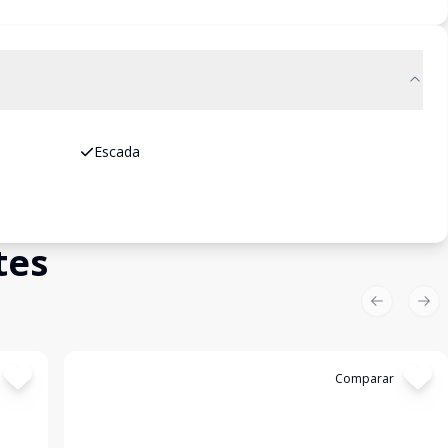
Escada
tes
Previous sl
Nex
Cód:
EMP581
Comparar