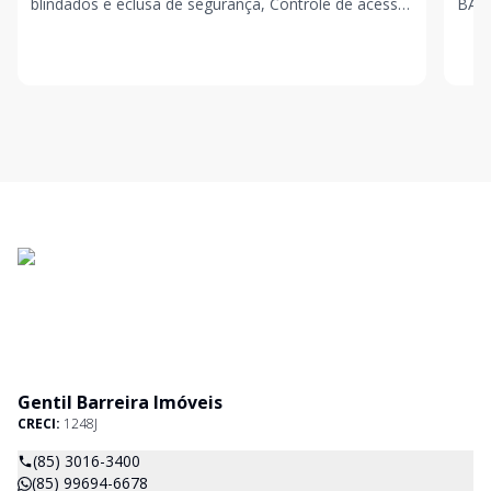
blindados e eclusa de segurança, Controle de acesso
BAIRR
e sistema de segurança 24 horas, Fechadura digital
de A
nas
prox
Gentil Barreira Imóveis
CRECI:
1248J
(85) 3016-3400
(85) 99694-6678