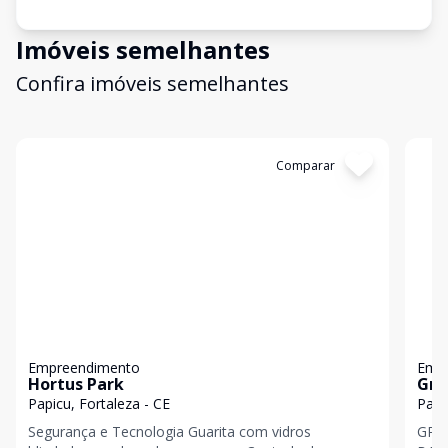
Imóveis semelhantes
Confira imóveis semelhantes
Cód:
GB2653
Comparar
Có
Empreendimento
Emp
Hortus Park
Gre
Papicu, Fortaleza - CE
Papi
Segurança e Tecnologia Guarita com vidros
GRE