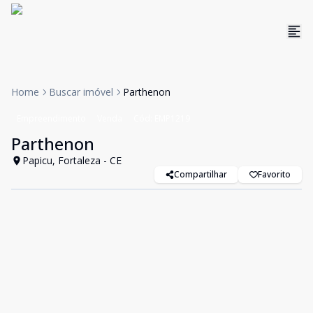
Home
Buscar imóvel
Parthenon
Empreendimento
Venda
Cód:
EMP1219
Parthenon
Papicu, Fortaleza - CE
Compartilhar
Favorito