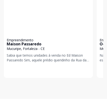
Empreendimento
Emp
Maison Passaredo
Oce
Mucuripe, Fortaleza - CE
Mucu
Sabia que temos unidades à venda no Ed Maison
Na G
Passaredo Sim, aquele prédio queridinho da Rua da
espe
Paz, onde todo mundo sonha morar! Se você
para
também é