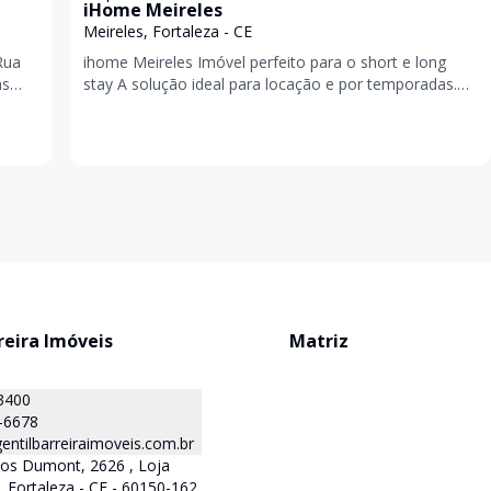
iHome Meireles
Meireles, Fortaleza - CE
Rua
ihome Meireles Imóvel perfeito para o short e long
as
stay A solução ideal para locação e por temporadas.
pe
Além de oferecer conforto e praticidade, o i
reira Imóveis
Matriz
3400
-6678
ntilbarreiraimoveis.com.br
tos Dumont, 2626 , Loja
, Fortaleza - CE - 60150-162