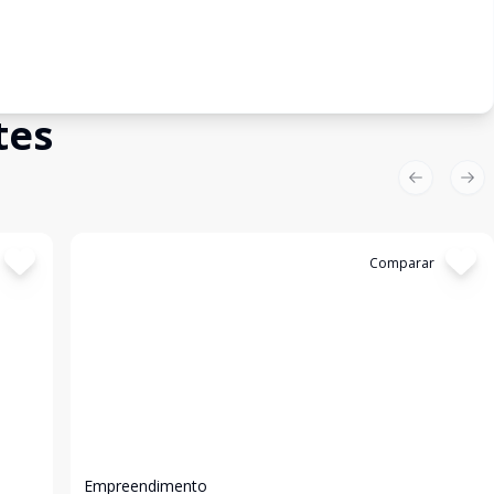
tes
Previous sl
Nex
Cód:
GB3420
Comparar
Empreendimento