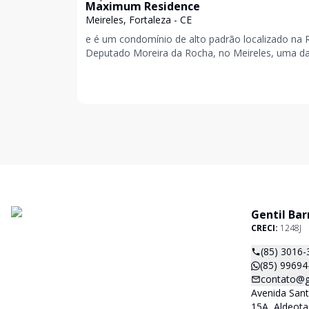
Maximum Residence
Meireles, Fortaleza - CE
e é um condomínio de alto padrão localizado na 
Deputado Moreira da Rocha, no Meireles, uma d
regiões mais nobres de Fortaleza. Foi construído 
Gentil Bar
CRECI:
1248J
(85) 3016-
(85) 99694
contato@ge
Avenida San
15A, Aldeota