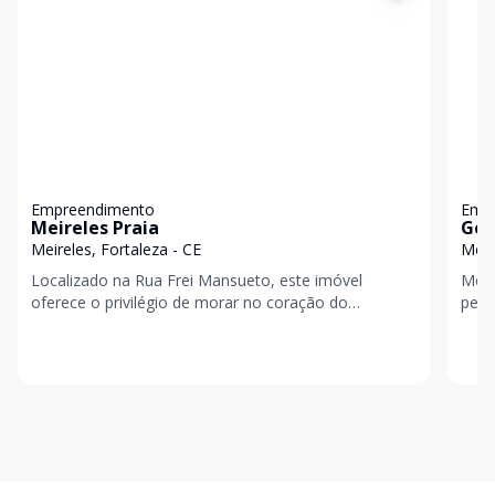
Empreendimento
Emp
Meireles Praia
Ger
Meireles, Fortaleza - CE
Meir
Localizado na Rua Frei Mansueto, este imóvel
Mora
oferece o privilégio de morar no coração do
pelo
Meireles, a poucos minutos da Beira-Mar e cercado
Loca
por uma com
quar