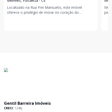
Meireles, Fortaleza - CE
Meir
Localizado na Rua Frei Mansueto, este imóvel
Mora
oferece o privilégio de morar no coração do
pelo
Meireles, a poucos minutos da Beira-Mar e cercado
Loca
por uma com
quar
Gentil Barreira Imóveis
CRECI:
1248J