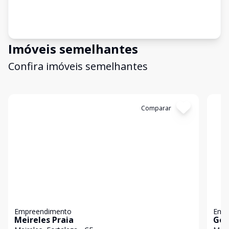
Imóveis semelhantes
Confira imóveis semelhantes
Cód:
GB3728
Comparar
Có
Empreendimento
Emp
Meireles Praia
Ger