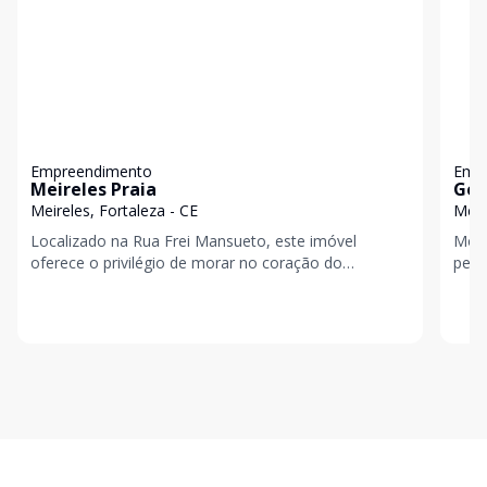
Empreendimento
Emp
Meireles Praia
Ger
Meireles, Fortaleza - CE
Meir
Localizado na Rua Frei Mansueto, este imóvel
Mora
oferece o privilégio de morar no coração do
pelo
Meireles, a poucos minutos da Beira-Mar e cercado
Loca
por uma com
quar