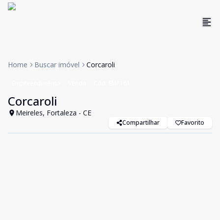
Home
Buscar imóvel
Corcaroli
Empreendimento
Venda
Cód:
EMP161
Corcaroli
Meireles, Fortaleza - CE
Compartilhar
Favorito