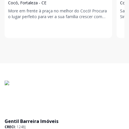
Cocó, Fortaleza - CE
Cocó
More em frente à praça no melhor do Cocó! Procura
Sabi
o lugar perfeito para ver a sua família crescer com
Sim,
segurança, conforto e muito lazer? Conheça o Hel
Gentil Barreira Imóveis
CRECI:
1248J