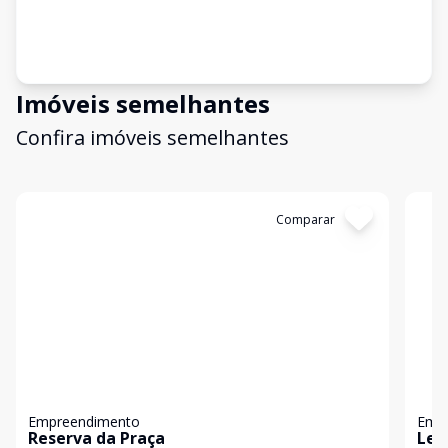
Imóveis semelhantes
Confira imóveis semelhantes
Cód:
GB2981
Comparar
Có
Empreendimento
Emp
Reserva da Praça
Le 