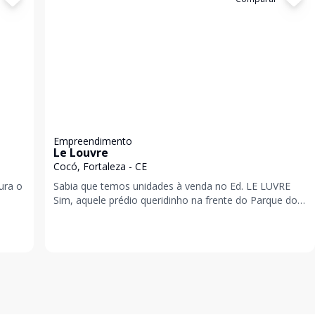
Empreendimento
Le Louvre
Cocó, Fortaleza - CE
ura o
Sabia que temos unidades à venda no Ed. LE LUVRE
Sim, aquele prédio queridinho na frente do Parque do
l
Cocó, onde todo mundo sonha morar! Se você t