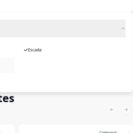
Escada
tes
Previous sl
Nex
Cód:
GB2986
Comparar