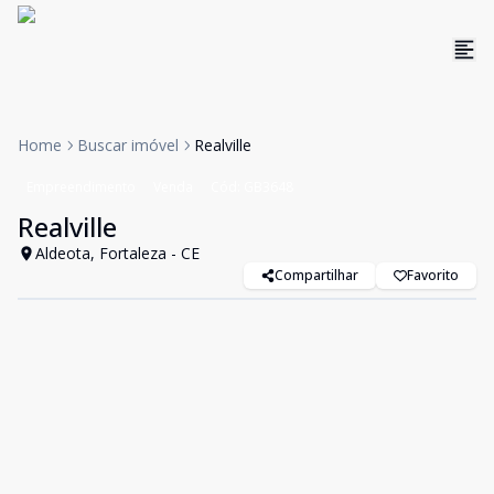
Home
Buscar imóvel
Realville
Empreendimento
Venda
Cód:
GB3648
Realville
Aldeota, Fortaleza - CE
Compartilhar
Favorito