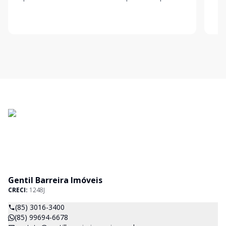
proporcionar conforto e funcionalidade. Ideal pra
qual
quem que
opçõ
Gentil Barreira Imóveis
CRECI:
1248J
(85) 3016-3400
(85) 99694-6678