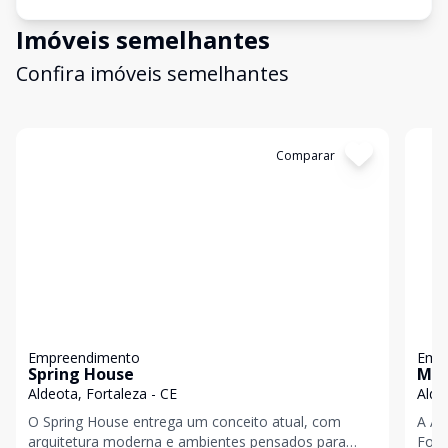
Imóveis semelhantes
Confira imóveis semelhantes
Cód:
GB3452
Comparar
Có
Empreendimento
Emp
Spring House
Mon
Aldeota, Fortaleza - CE
Alde
O Spring House entrega um conceito atual, com
A Al
arquitetura moderna e ambientes pensados para
Fort