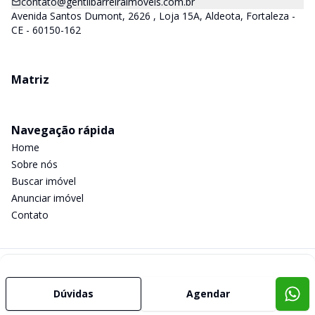
contato@gentilbarreiraimoveis.com.br
Avenida Santos Dumont, 2626 , Loja 15A, Aldeota, Fortaleza -
CE - 60150-162
Matriz
Navegação rápida
Home
Sobre nós
Buscar imóvel
Anunciar imóvel
Contato
Imobiliária Certificada:
Selo de Tecnologia Loft
Dúvidas
Agendar