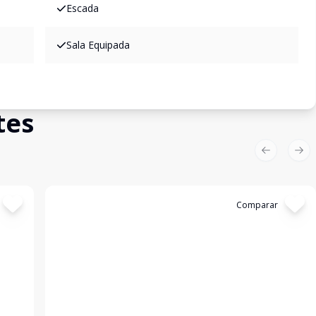
Escada
Sala Equipada
tes
Previous sl
Nex
Cód:
GB2964
Comparar