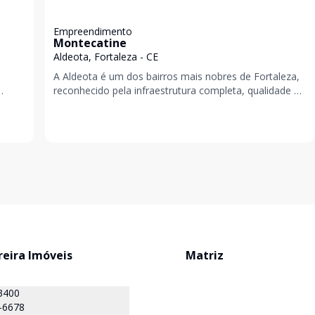
Empreendimento
Montecatine
Aldeota, Fortaleza - CE
A Aldeota é um dos bairros mais nobres de Fortaleza,
reconhecido pela infraestrutura completa, qualidade de
a quem
vida e proximidade com diversas opções de
reira Imóveis
Matriz
3400
-6678