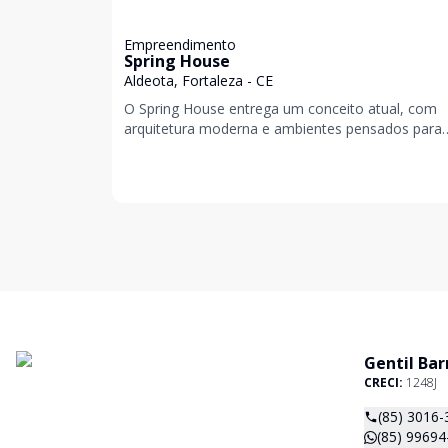
Empreendimento
Spring House
Aldeota, Fortaleza - CE
O Spring House entrega um conceito atual, com
arquitetura moderna e ambientes pensados para
proporcionar conforto e funcionalidade. Ideal pr
que
Gentil Bar
CRECI:
1248J
(85) 3016-
(85) 99694