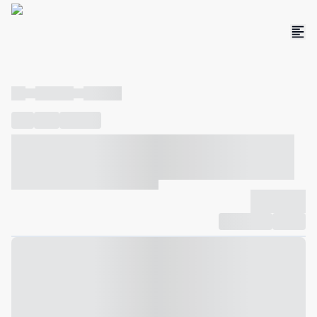
----
----- -----
----- -----
----
-----
---- ------
----- ----- -- ------ ---- ---- -- ----- ----- -----
--- ------
----- ----- -- ------ ----- ----- -- ------
-------------
Compartilhar
Favorito