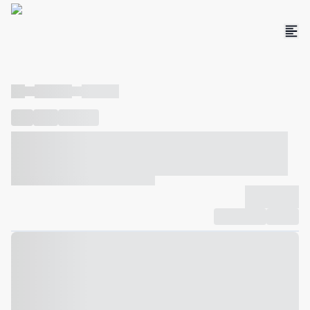
----
----- -----
----- -----
----
-----
---- ------
----- ----- -- ------ ---- ---- -- ----- ----- -----
--- ------
----- ----- -- ------ ----- ----- -- ------
-------------
Compartilhar
Favorito