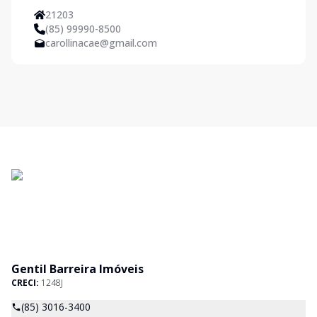
21203
(85) 99990-8500
carollinacae@gmail.com
Gentil Barreira Imóveis
CRECI:
1248J
(85) 3016-3400