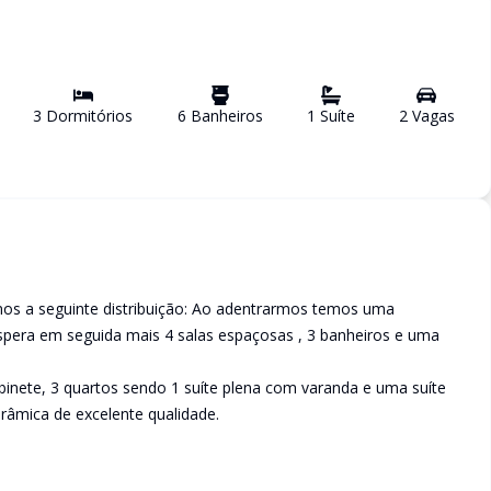
3
Dormitório
s
6
Banheiro
s
1
Suíte
2
Vaga
s
emos a seguinte distribuição: Ao adentrarmos temos uma
spera em seguida mais 4 salas espaçosas , 3 banheiros e uma
abinete, 3 quartos sendo 1 suíte plena com varanda e uma suíte
erâmica de excelente qualidade.