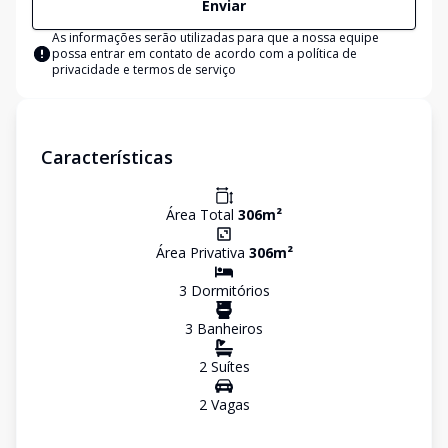
Enviar
As informações serão utilizadas para que a nossa equipe
possa entrar em contato de acordo com a
política de
privacidade e termos de serviço
Características
Área Total
306
m²
Área Privativa
306
m²
3
Dormitório
s
3
Banheiro
s
2
Suíte
s
2
Vaga
s