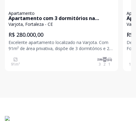
Apartamento
Apa
Apartamento com 3 dormitórios na
Apt
Varjota
pol
Varjota, Fortaleza - CE
Varj
R$ 280.000,00
R$ 
Excelente apartamento localizado na Varjota. Com
Desc
91m² de área privativa, dispõe de 3 dormitórios e 2
Fort
banheiros sociais, perfeito para acomodar sua
Mira
família. Tem uma vaga de garagem e aceita pets.
suít
91
m²
3
2
1
145
Não perca a chance de viver em um dos bairros mais
com v
des
pert