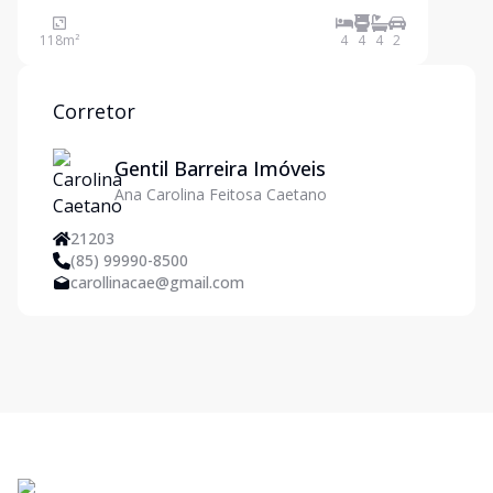
Oferece uma experiência de moradia luxuosa e
sofisticada, com uma série de comodidades e um
118
m²
4
4
4
2
ambiente natural deslumbrante. Apartamento com
garden privativo de
Corretor
Gentil Barreira Imóveis
Ana Carolina Feitosa Caetano
21203
(85) 99990-8500
carollinacae@gmail.com