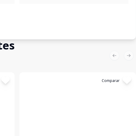
tes
Previous sl
Nex
Cód:
GB2838
Comparar