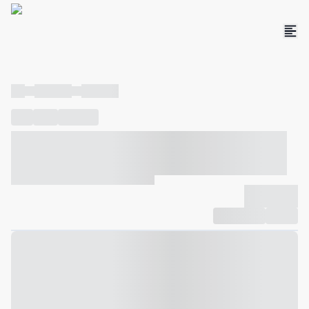
----
----- -----
----- -----
----
-----
---- ------
----- ----- -- ------ ---- ---- -- ----- ----- -----
--- ------
----- ----- -- ------ ----- ----- -- ------
-------------
Compartilhar
Favorito