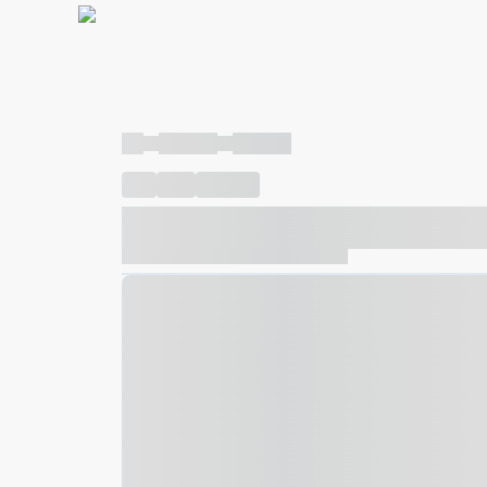
----
----- -----
----- -----
----
-----
---- ------
----- ----- -- ------ ---- ---- -- ---
----- ----- -- ------ ----- ----- -- ------