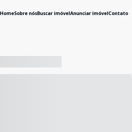
Home
Sobre nós
Buscar imóvel
Anunciar imóvel
Contato
-- ----- ----- --- ------