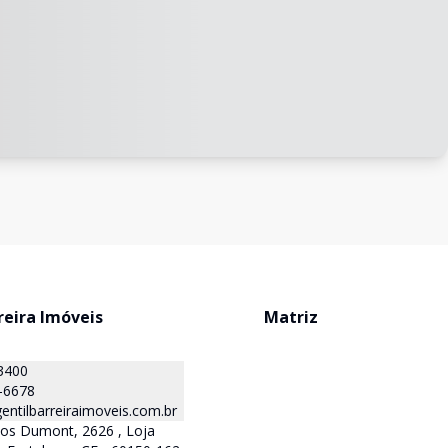
reira Imóveis
Matriz
3400
-6678
ntilbarreiraimoveis.com.br
tos Dumont, 2626 , Loja