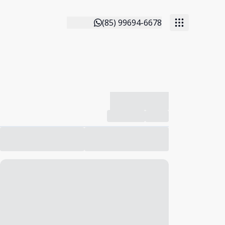
(85) 99694-6678
-------------
Compartilhar
Favorito