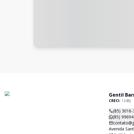
Gentil Bar
CRECI:
1248J
(85) 3016-
(85) 99694
contato@ge
Avenida San