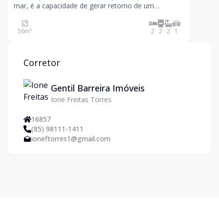
mar, é a capacidade de gerar retorno de um
empreendimento construído no presente, mas
pensado para o futuro.Espaços otimizados que
56
m²
2
2
2
1
trazem sofisticação e conforto para o seu dia a dia,
vem saber mais sobre o Pi
Corretor
Gentil Barreira Imóveis
Ione Freitas Torres
16857
(85) 98111-1411
ioneftorres1@gmail.com