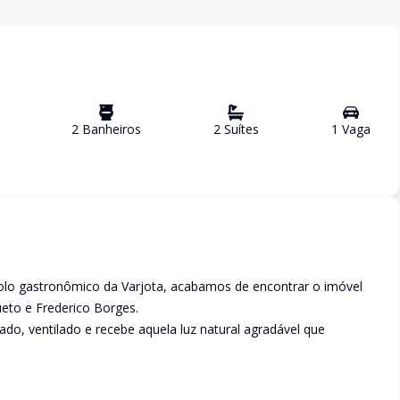
2
Banheiro
s
2
Suíte
s
1
Vaga
lo gastronômico da Varjota, acabamos de encontrar o imóvel
ueto e Frederico Borges.
ado, ventilado e recebe aquela luz natural agradável que