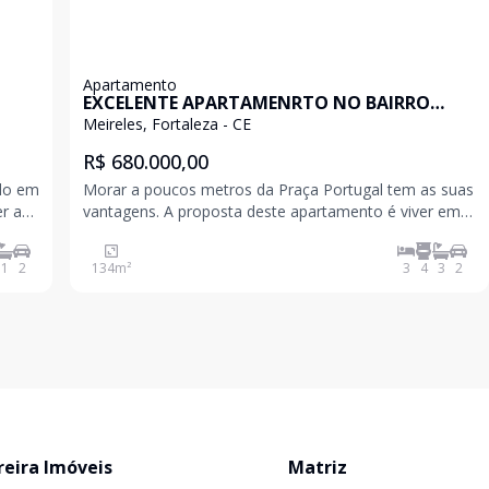
Apartamento
EXCELENTE APARTAMENRTO NO BAIRRO
NOBRE - Meireles - Fortaleza/CE
Meireles, Fortaleza - CE
R$ 680.000,00
ado em
Morar a poucos metros da Praça Portugal tem as suas
r as
vantagens. A proposta deste apartamento é viver em
ciar
proximidade com toda a infraestrutura de serviços e
rnamos
comércios, sem abrir mão da tranquilidade e do
1
2
134
m²
3
4
3
2
conforto. 133m² 3 suítes Dce Completa Entrada
reira Imóveis
Matriz