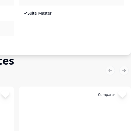
Suíte Master
tes
Previous sl
Nex
Cód:
AP1793
Comparar