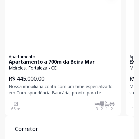
Apartamento
Apa
Apartamento a 700m da Beira Mar
EXC
NOB
Meireles, Fortaleza - CE
Meir
R$ 445.000,00
R$ 
Nossa imobiliária conta com um time especializado
Mora
em Correspondência Bancária, pronto para te
suas
oferecer as melhores condições e vantagens na hora
vive
de financiar seu imóvel. Com expertise e total
serv
66
m²
3
2
1
2
134
segurança, tornamos o processo mais fácil, ágil e
sem complicaç
Corretor