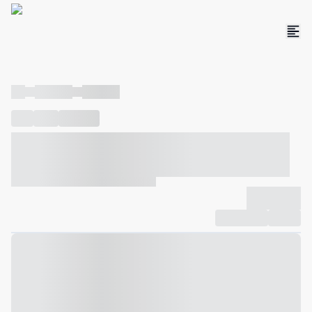
----
----- -----
----- -----
----
-----
---- ------
----- ----- -- ------ ---- ---- -- ----- ----- -----
--- ------
----- ----- -- ------ ----- ----- -- ------
-------------
Compartilhar
Favorito