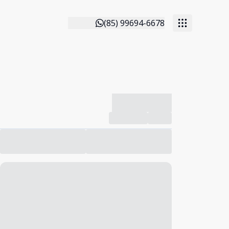
(85) 99694-6678
-------------
Compartilhar
Favorito