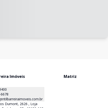
reira Imóveis
Matriz
3400
-6678
ntilbarreiraimoveis.com.br
tos Dumont, 2626 , Loja