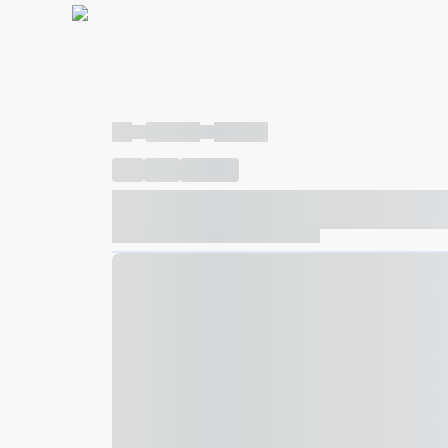
----
----- -----
----- -----
----
-----
---- ------
----- ----- -- ------ ---- ---- -- ---
----- ----- -- ------ ----- ----- -- ------