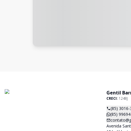
Gentil Bar
CRECI:
1248J
(85) 3016-
(85) 99694
contato@ge
Avenida San