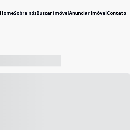
Home
Sobre nós
Buscar imóvel
Anunciar imóvel
Contato
-- ----- ----- --- ------