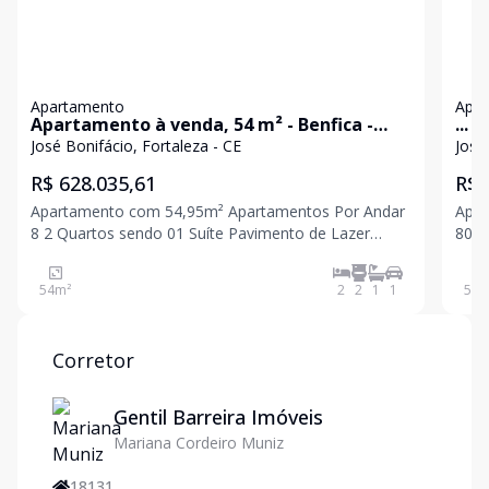
Apartamento
Apa
Apartamento à venda, 54 m² - Benfica -
...
Fortaleza/CE
José Bonifácio, Fortaleza - CE
José
R$ 628.035,61
R$ 
Apartamento com 54,95m² Apartamentos Por Andar
Apartamento
8 2 Quartos sendo 01 Suíte Pavimento de Lazer
802 
Elevado: Paisagismo, Piscina com Parque Aquático,
Elev
Relax Externo, Quadra Poliesportiva, Living Comum,
Aquá
54
m²
2
2
1
1
54
m
Espaço Gourmet, Espaço Relax, Espaço Mulher,
Com
Espaço Disc
Mulh
Corretor
Gentil Barreira Imóveis
Mariana Cordeiro Muniz
18131