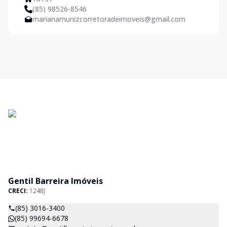
(85) 98526-8546
marianamunizcorretoradeimoveis@gmail.com
Gentil Barreira Imóveis
CRECI:
1248J
(85) 3016-3400
(85) 99694-6678