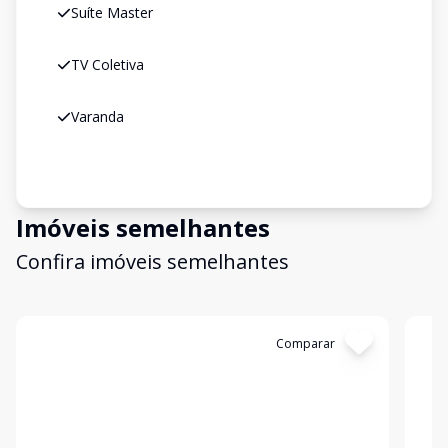
Suíte Master
TV Coletiva
Varanda
Imóveis semelhantes
Confira imóveis semelhantes
Cód:
AP0352
Comparar
Có