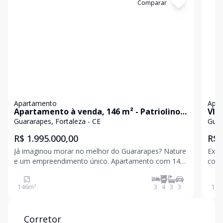
Cód:
AP0430
Comparar
Có
Apartamento
Apa
Apartamento à venda, 146 m² - Patriolino
VIV
Ribeiro - Fortaleza/CE
Guararapes, Fortaleza - CE
Guar
R$ 1.995.000,00
R$ 
Já imaginou morar no melhor do Guararapes? Nature
Exce
e um empreendimento único. Apartamento com 146
comp
m², com ampla Sala de Estar, Lavabo, Cozinha, Copa
apar
e Varanda Gourmet.A área comum conta com
e ac
146
m²
3
4
3
3
104
Piscina, Churrasqueira, Salão de Festas, Salão de
se d
Jogos, Sauna,
traz 
Corretor