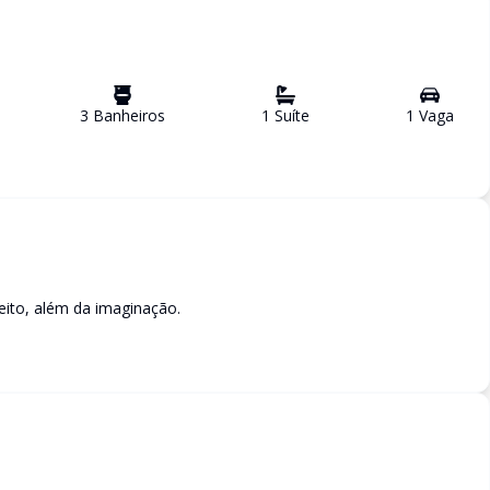
3
Banheiro
s
1
Suíte
1
Vaga
eito, além da imaginação.