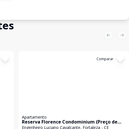
tes
Previous sl
Nex
Cód:
GB3718
Comparar
Apartamento
Reserva Florence Condominium (Preço de
Oportunidade)
Engenheiro Luciano Cavalcante, Fortaleza - CE