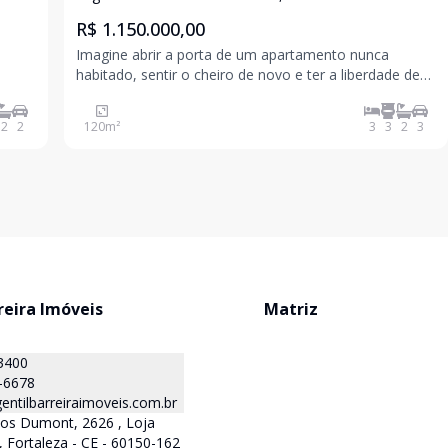
R$ 1.150.000,00
Imagine abrir a porta de um apartamento nunca
habitado, sentir o cheiro de novo e ter a liberdade de
personalizar cada ambiente do seu jeito. No Reserva
Florence Condominium, essa oportunidade já está
2
2
120
m²
3
3
2
3
esperando por você. Com 120m², o apartamento
oferec
reira Imóveis
Matriz
3400
-6678
ntilbarreiraimoveis.com.br
tos Dumont, 2626 , Loja
, Fortaleza - CE - 60150-162