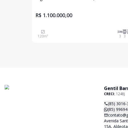
R$ 1.100.000,00
120
m²
3
3
Gentil Bar
CRECI:
1248J
(85) 3016-
(85) 99694
contato@ge
Avenida San
15A, Aldeota