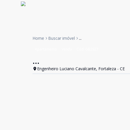
Home
Buscar imóvel
...
Apartamento
Venda
Cód:
GB2927
...
Engenheiro Luciano Cavalcante, Fortaleza - CE