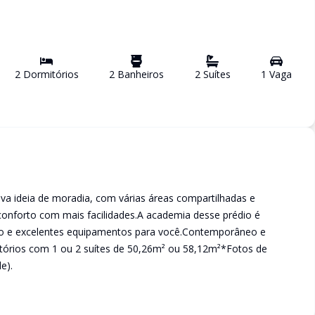
2
Dormitório
s
2
Banheiro
s
2
Suíte
s
1
Vaga
a ideia de moradia, com várias áreas compartilhadas e
conforto com mais facilidades.A academia desse prédio é
to e excelentes equipamentos para você.Contemporâneo e
rios com 1 ou 2 suítes de 50,26m² ou 58,12m²*Fotos de
e).