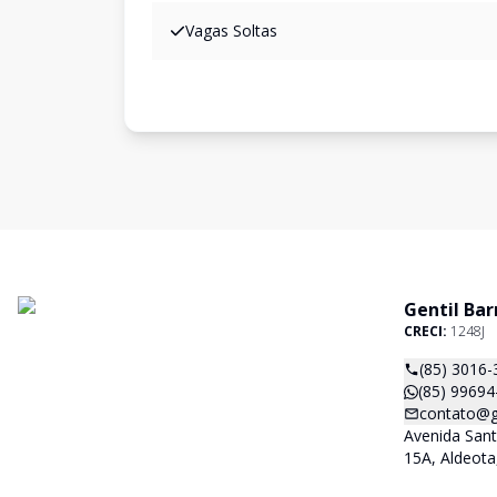
Vagas Soltas
Gentil Bar
CRECI:
1248J
(85) 3016-
(85) 99694
contato@ge
Avenida San
15A, Aldeota