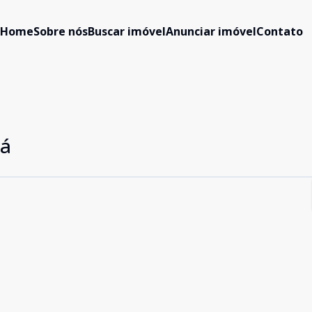
Home
Sobre nós
Buscar imóvel
Anunciar imóvel
Contato
á
Sá