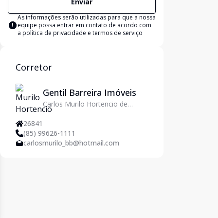
Enviar
As informações serão utilizadas para que a nossa
equipe possa entrar em contato de acordo com
a
política de privacidade e termos de serviço
Corretor
Gentil Barreira Imóveis
Carlos Murilo Hortencio de
Medeiros Cavalcanti
26841
(85) 99626-1111
carlosmurilo_bb@hotmail.com