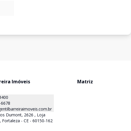
reira Imóveis
Matriz
3400
-6678
ntilbarreiraimoveis.com.br
tos Dumont, 2626 , Loja
, Fortaleza - CE - 60150-162