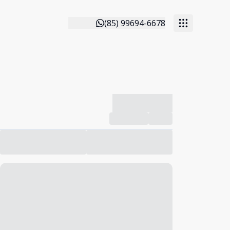
(85) 99694-6678
-------------
Compartilhar
Favorito