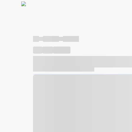
----
----- -----
----- -----
----
-----
---- ------
----- ----- -- ------ ---- ---- -- ---
----- ----- -- ------ ----- ----- -- ------