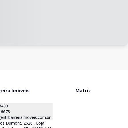
reira Imóveis
Matriz
3400
-6678
ntilbarreiraimoveis.com.br
tos Dumont, 2626 , Loja