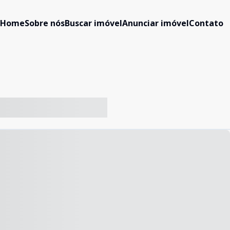
Home
Sobre nós
Buscar imóvel
Anunciar imóvel
Contato
-- ----- ----- --- ------