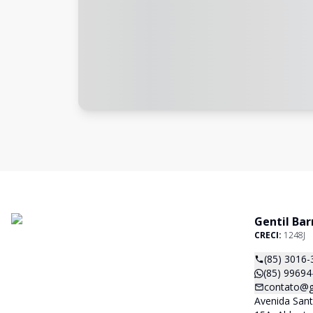
Gentil Bar
CRECI:
1248J
(85) 3016-
(85) 99694
contato@ge
Avenida San