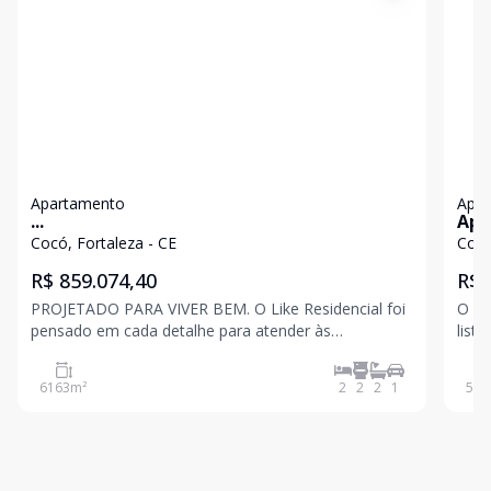
Apartamento
Apa
...
Apa
58 m
Cocó, Fortaleza - CE
Cocó
For
R$ 859.074,40
R$ 
PROJETADO PARA VIVER BEM. O Like Residencial foi
O Co
pensado em cada detalhe para atender às
list
preferências de cada um e merecer o seu like.
Essa
Predominantemente residencial, o bairro destaca-se
prat
6163
m²
2
2
2
1
58
m
pelo ar puro, pela paisagem natural preservada, por
sendo 2 
edifícios m
ser