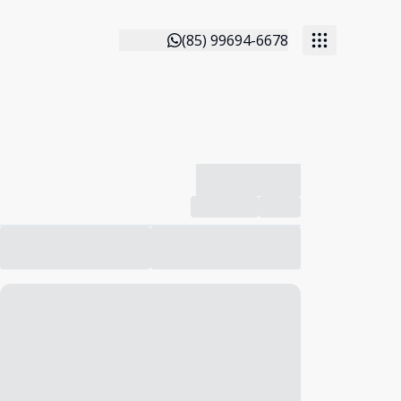
(85) 99694-6678
-------------
Compartilhar
Favorito