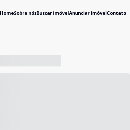
Home
Sobre nós
Buscar imóvel
Anunciar imóvel
Contato
-- ----- ----- --- ------