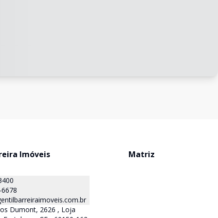
reira Imóveis
Matriz
3400
-6678
ntilbarreiraimoveis.com.br
tos Dumont, 2626 , Loja