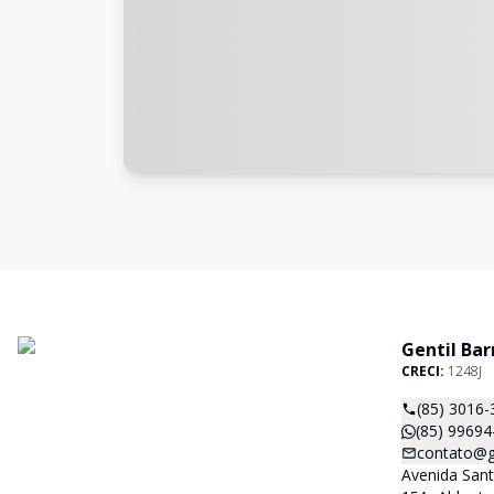
Gentil Bar
CRECI:
1248J
(85) 3016-
(85) 99694
contato@ge
Avenida San