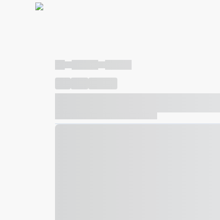
----
----- -----
----- -----
----
-----
---- ------
----- ----- -- ------ ---- ---- -- ---
----- ----- -- ------ ----- ----- -- ------