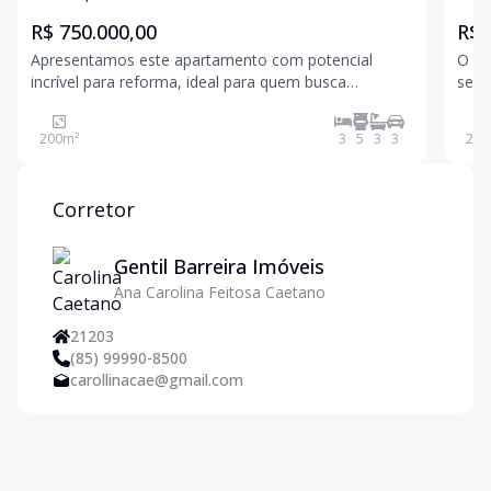
R$ 750.000,00
R$ 
Apresentamos este apartamento com potencial
O no
incrível para reforma, ideal para quem busca
se t
personalizar cada detalhe do novo lar. Localizado em
cuid
uma região estratégica de Fortaleza, este imóvel
melh
200
m²
3
5
3
3
218
oferece a possibilidade de transformar espaços em
proj
ambientes mode
um d
Corretor
Gentil Barreira Imóveis
Ana Carolina Feitosa Caetano
21203
(85) 99990-8500
carollinacae@gmail.com