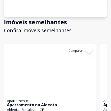
Imóveis semelhantes
Confira imóveis semelhantes
Cód:
GB2052
Comparar
Có
Apartamento
Apa
Apartamento na Aldeota
Apa
For
Aldeota, Fortaleza - CE
Alde