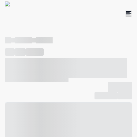
----
----- -----
----- -----
----
-----
---- ------
----- ----- -- ------ ---- ---- -- ----- ----- -----
--- ------
----- ----- -- ------ ----- ----- -- ------
-------------
Compartilhar
Favorito